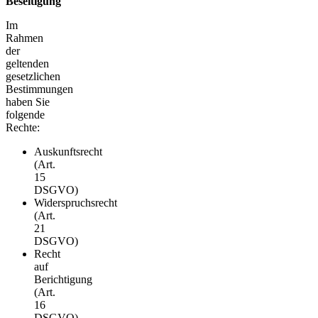
Beseitigung
Im
Rahmen
der
geltenden
gesetzlichen
Bestimmungen
haben Sie
folgende
Rechte:
Auskunftsrecht
(Art.
15
DSGVO)
Widerspruchsrecht
(Art.
21
DSGVO)
Recht
auf
Berichtigung
(Art.
16
DSGVO)