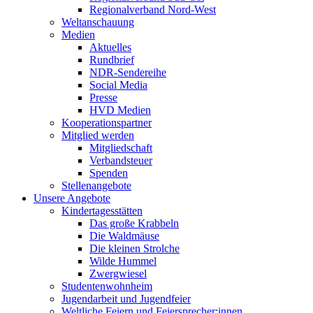
Regionalverband Nord-West
Weltanschauung
Medien
Aktuelles
Rundbrief
NDR-Sendereihe
Social Media
Presse
HVD Medien
Kooperationspartner
Mitglied werden
Mitgliedschaft
Verbandsteuer
Spenden
Stellenangebote
Unsere Angebote
Kindertagesstätten
Das große Krabbeln
Die Waldmäuse
Die kleinen Strolche
Wilde Hummel
Zwergwiesel
Studentenwohnheim
Jugendarbeit und Jugendfeier
Weltliche Feiern und Feiersprecher:innen