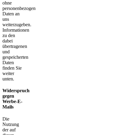
ohne
personenbezogen
Daten an
uns
weiterzugeben.
Informationen
zu den
dabei
übertragenen
und
gespeicherten
Daten
finden Sie
weiter
unten.
Widerspruch
gegen
Werbe-E-
Mails
Die
Nutzung
der auf