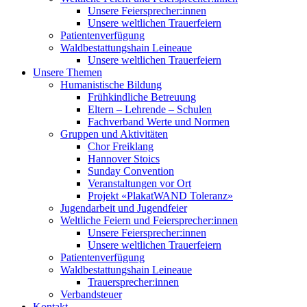
Unsere Feiersprecher:innen
Unsere weltlichen Trauerfeiern
Patientenverfügung
Waldbestattungshain Leineaue
Unsere weltlichen Trauerfeiern
Unsere Themen
Humanistische Bildung
Frühkindliche Betreuung
Eltern – Lehrende – Schulen
Fachverband Werte und Normen
Gruppen und Aktivitäten
Chor Freiklang
Hannover Stoics
Sunday Convention
Veranstaltungen vor Ort
Projekt «PlakatWAND Toleranz»
Jugendarbeit und Jugendfeier
Weltliche Feiern und Feiersprecher:innen
Unsere Feiersprecher:innen
Unsere weltlichen Trauerfeiern
Patientenverfügung
Waldbestattungshain Leineaue
Trauersprecher:innen
Verbandsteuer
Kontakt