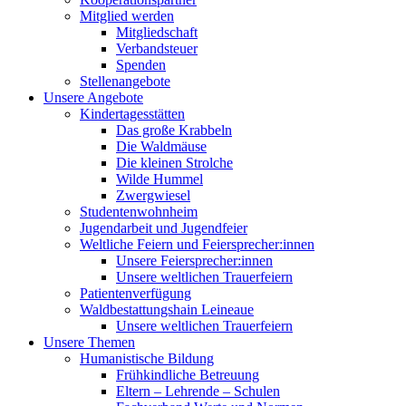
Mitglied werden
Mitgliedschaft
Verbandsteuer
Spenden
Stellenangebote
Unsere Angebote
Kindertagesstätten
Das große Krabbeln
Die Waldmäuse
Die kleinen Strolche
Wilde Hummel
Zwergwiesel
Studentenwohnheim
Jugendarbeit und Jugendfeier
Weltliche Feiern und Feiersprecher:innen
Unsere Feiersprecher:innen
Unsere weltlichen Trauerfeiern
Patientenverfügung
Waldbestattungshain Leineaue
Unsere weltlichen Trauerfeiern
Unsere Themen
Humanistische Bildung
Frühkindliche Betreuung
Eltern – Lehrende – Schulen