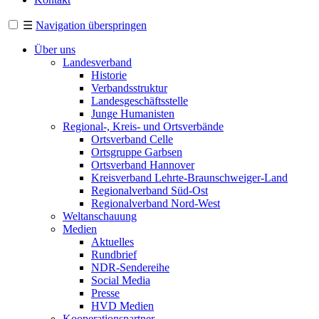
☰
Navigation überspringen
Über uns
Landesverband
Historie
Verbandsstruktur
Landesgeschäftsstelle
Junge Humanisten
Regional-, Kreis- und Ortsverbände
Ortsverband Celle
Ortsgruppe Garbsen
Ortsverband Hannover
Kreisverband Lehrte-Braunschweiger-Land
Regionalverband Süd-Ost
Regionalverband Nord-West
Weltanschauung
Medien
Aktuelles
Rundbrief
NDR-Sendereihe
Social Media
Presse
HVD Medien
Kooperationspartner