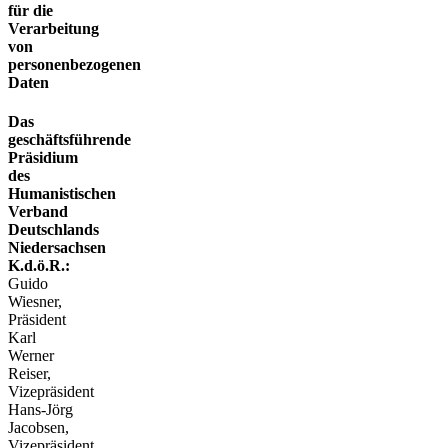
für die
Verarbeitung
von
personenbezogenen
Daten
Das
geschäftsführende
Präsidium
des
Humanistischen
Verband
Deutschlands
Niedersachsen
K.d.ö.R.:
Guido
Wiesner,
Präsident
Karl
Werner
Reiser,
Vizepräsident
Hans-Jörg
Jacobsen,
Vizepräsident