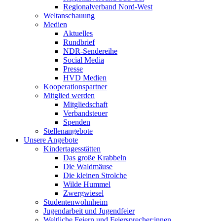
Regionalverband Nord-West
Weltanschauung
Medien
Aktuelles
Rundbrief
NDR-Sendereihe
Social Media
Presse
HVD Medien
Kooperationspartner
Mitglied werden
Mitgliedschaft
Verbandsteuer
Spenden
Stellenangebote
Unsere Angebote
Kindertagesstätten
Das große Krabbeln
Die Waldmäuse
Die kleinen Strolche
Wilde Hummel
Zwergwiesel
Studentenwohnheim
Jugendarbeit und Jugendfeier
Weltliche Feiern und Feiersprecher:innen