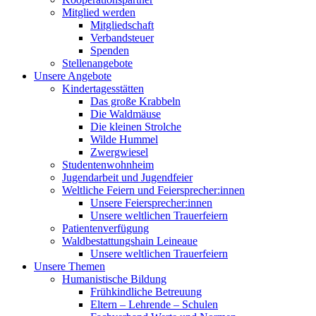
Mitglied werden
Mitgliedschaft
Verbandsteuer
Spenden
Stellenangebote
Unsere Angebote
Kindertagesstätten
Das große Krabbeln
Die Waldmäuse
Die kleinen Strolche
Wilde Hummel
Zwergwiesel
Studentenwohnheim
Jugendarbeit und Jugendfeier
Weltliche Feiern und Feiersprecher:innen
Unsere Feiersprecher:innen
Unsere weltlichen Trauerfeiern
Patientenverfügung
Waldbestattungshain Leineaue
Unsere weltlichen Trauerfeiern
Unsere Themen
Humanistische Bildung
Frühkindliche Betreuung
Eltern – Lehrende – Schulen