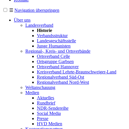
☰
Navigation überspringen
Über uns
Landesverband
Historie
Verbandsstruktur
Landesgeschäftsstelle
Junge Humanisten
Regional-, Kreis- und Ortsverbände
Ortsverband Celle
Ortsgruppe Garbsen
Ortsverband Hannover
Kreisverband Lehrte-Braunschweiger-Land
Regionalverband Süd-Ost
Regionalverband Nord-West
Weltanschauung
Medien
Aktuelles
Rundbrief
NDR-Sendereihe
Social Media
Presse
HVD Medien
Kooperationspartner