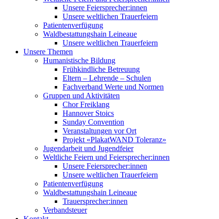
Unsere Feiersprecher:innen
Unsere weltlichen Trauerfeiern
Patientenverfügung
Waldbestattungshain Leineaue
Unsere weltlichen Trauerfeiern
Unsere Themen
Humanistische Bildung
Frühkindliche Betreuung
Eltern – Lehrende – Schulen
Fachverband Werte und Normen
Gruppen und Aktivitäten
Chor Freiklang
Hannover Stoics
Sunday Convention
Veranstaltungen vor Ort
Projekt «PlakatWAND Toleranz»
Jugendarbeit und Jugendfeier
Weltliche Feiern und Feiersprecher:innen
Unsere Feiersprecher:innen
Unsere weltlichen Trauerfeiern
Patientenverfügung
Waldbestattungshain Leineaue
Trauersprecher:innen
Verbandsteuer
Kontakt