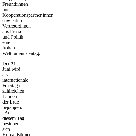
Freund:innen
und
Kooperationspartner:innen
sowie den
Vertreter:innen
aus Presse
und Politik
einen
frohen
Welthumanistentag.
Der 21.
Juni wird
als
internationale
Feiertag in
zahlreichen
Ländern
der Erde
begangen.
„An
diesem Tag
besinnen
sich
Humanistinnen