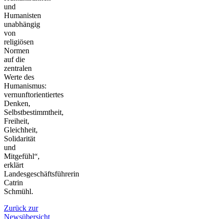
und
Humanisten
unabhängig
von
religiösen
Normen
auf die
zentralen
Werte des
Humanismus:
vernunftorientiertes
Denken,
Selbstbestimmtheit,
Freiheit,
Gleichheit,
Solidarität
und
Mitgefühl“,
erklärt
Landesgeschäftsführerin
Catrin
Schmühl.
Zurück zur
Newsübersicht