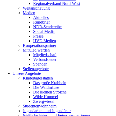
Regionalverband Nord-West
Weltanschauung
Medien
Aktuelles
Rundbrief
NDR-Sendereihe
Social Media
Presse
HVD Medien
Kooperationspartner
Mitglied werden
Mitgliedschaft
Verbandsteuer
Spenden
Stellenangebote
Unsere Angebote
Kindertagesstätten
Das große Krabbeln
Die Waldmäuse
Die kleinen Strolche
Wilde Hummel
Zwergwiesel
Studentenwohnheim
Jugendarbeit und Jugendfeier
Weltliche Feiern und Feiersprecher:innen