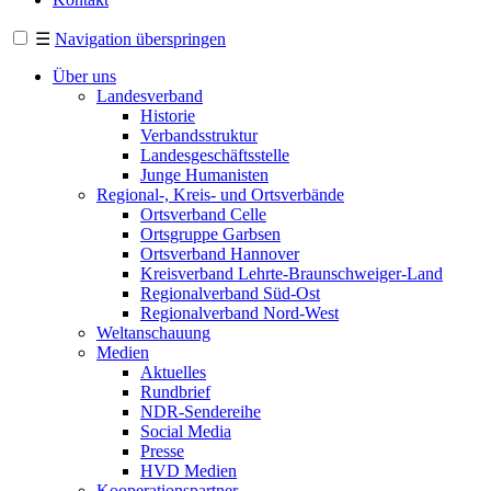
☰
Navigation überspringen
Über uns
Landesverband
Historie
Verbandsstruktur
Landesgeschäftsstelle
Junge Humanisten
Regional-, Kreis- und Ortsverbände
Ortsverband Celle
Ortsgruppe Garbsen
Ortsverband Hannover
Kreisverband Lehrte-Braunschweiger-Land
Regionalverband Süd-Ost
Regionalverband Nord-West
Weltanschauung
Medien
Aktuelles
Rundbrief
NDR-Sendereihe
Social Media
Presse
HVD Medien
Kooperationspartner