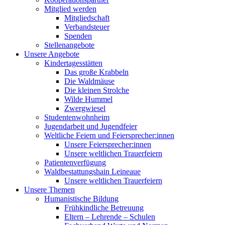
Mitglied werden
Mitgliedschaft
Verbandsteuer
Spenden
Stellenangebote
Unsere Angebote
Kindertagesstätten
Das große Krabbeln
Die Waldmäuse
Die kleinen Strolche
Wilde Hummel
Zwergwiesel
Studentenwohnheim
Jugendarbeit und Jugendfeier
Weltliche Feiern und Feiersprecher:innen
Unsere Feiersprecher:innen
Unsere weltlichen Trauerfeiern
Patientenverfügung
Waldbestattungshain Leineaue
Unsere weltlichen Trauerfeiern
Unsere Themen
Humanistische Bildung
Frühkindliche Betreuung
Eltern – Lehrende – Schulen