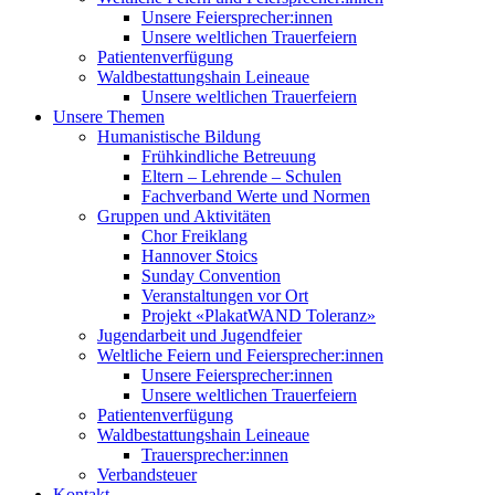
Unsere Feiersprecher:innen
Unsere weltlichen Trauerfeiern
Patientenverfügung
Waldbestattungshain Leineaue
Unsere weltlichen Trauerfeiern
Unsere Themen
Humanistische Bildung
Frühkindliche Betreuung
Eltern – Lehrende – Schulen
Fachverband Werte und Normen
Gruppen und Aktivitäten
Chor Freiklang
Hannover Stoics
Sunday Convention
Veranstaltungen vor Ort
Projekt «PlakatWAND Toleranz»
Jugendarbeit und Jugendfeier
Weltliche Feiern und Feiersprecher:innen
Unsere Feiersprecher:innen
Unsere weltlichen Trauerfeiern
Patientenverfügung
Waldbestattungshain Leineaue
Trauersprecher:innen
Verbandsteuer
Kontakt