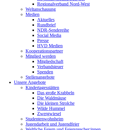
Regionalverband Nord-West
Weltanschauung
Medien
Aktuelles
Rundbrief
NDR-Sendereihe
Social Media
Presse
HVD Medien
Kooperationspartner
Mitglied werden
Mitgliedschaft
Verbandsteuer
Spenden
Stellenangebote
Unsere Angebote
Kindertagesstätten
Das große Krabbeln
Die Waldmäuse
Die kleinen Strolche
Wilde Hummel
Zwergwiesel
Studentenwohnheim
Jugendarbeit und Jugendfeier
Weltliche Feiern und Feiersprecher:innen