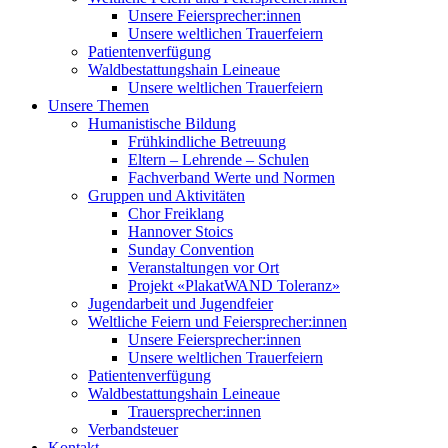
Unsere Feiersprecher:innen
Unsere weltlichen Trauerfeiern
Patientenverfügung
Waldbestattungshain Leineaue
Unsere weltlichen Trauerfeiern
Unsere Themen
Humanistische Bildung
Frühkindliche Betreuung
Eltern – Lehrende – Schulen
Fachverband Werte und Normen
Gruppen und Aktivitäten
Chor Freiklang
Hannover Stoics
Sunday Convention
Veranstaltungen vor Ort
Projekt «PlakatWAND Toleranz»
Jugendarbeit und Jugendfeier
Weltliche Feiern und Feiersprecher:innen
Unsere Feiersprecher:innen
Unsere weltlichen Trauerfeiern
Patientenverfügung
Waldbestattungshain Leineaue
Trauersprecher:innen
Verbandsteuer
Kontakt