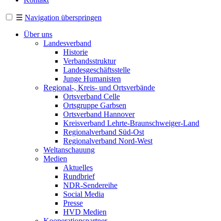
☰
Navigation überspringen
Über uns
Landesverband
Historie
Verbandsstruktur
Landesgeschäftsstelle
Junge Humanisten
Regional-, Kreis- und Ortsverbände
Ortsverband Celle
Ortsgruppe Garbsen
Ortsverband Hannover
Kreisverband Lehrte-Braunschweiger-Land
Regionalverband Süd-Ost
Regionalverband Nord-West
Weltanschauung
Medien
Aktuelles
Rundbrief
NDR-Sendereihe
Social Media
Presse
HVD Medien
Kooperationspartner