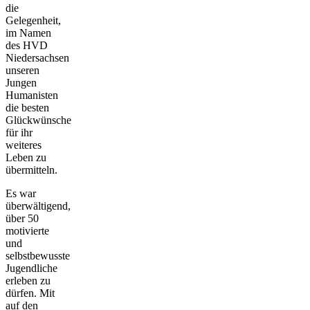
die
Gelegenheit,
im Namen
des HVD
Niedersachsen
unseren
Jungen
Humanisten
die besten
Glückwünsche
für ihr
weiteres
Leben zu
übermitteln.
Es war
überwältigend,
über 50
motivierte
und
selbstbewusste
Jugendliche
erleben zu
dürfen. Mit
auf den