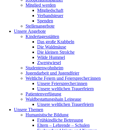
Mitglied werden
Mitgliedschaft
Verbandsteuer
Spenden
Stellenangebote
Unsere Angebote
Kindertagesstätten
Das große Krabbeln
Die Waldmäuse
Die kleinen Strolche
Wilde Hummel
Zwergwiesel
Studentenwohnheim
Jugendarbeit und Jugendfeier
Weltliche Feiern und Feiersprecher:innen
Unsere Feiersprecher:innen
Unsere weltlichen Trauerfeiern
Patientenverfügung
Waldbestattungshain Leineaue
Unsere weltlichen Trauerfeiern
Unsere Themen
Humanistische Bildung
Frühkindliche Betreuung
Eltern – Lehrende – Schulen