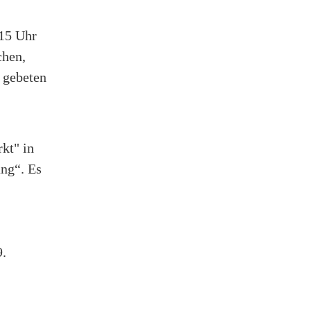
 15 Uhr
chen,
 gebeten
kt" in
ng“. Es
9.