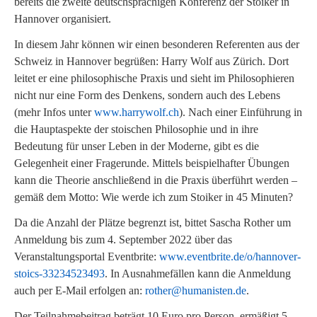
bereits die zweite deutschsprachigen Konferenz der Stoiker in
Hannover organisiert.
In diesem Jahr können wir einen besonderen Referenten aus der
Schweiz in Hannover begrüßen: Harry Wolf aus Zürich. Dort
leitet er eine philosophische Praxis und sieht im Philosophieren
nicht nur eine Form des Denkens, sondern auch des Lebens
(mehr Infos unter
www.harrywolf.ch
). Nach einer Einführung in
die Hauptaspekte der stoischen Philosophie und in ihre
Bedeutung für unser Leben in der Moderne, gibt es die
Gelegenheit einer Fragerunde. Mittels beispielhafter Übungen
kann die Theorie anschließend in die Praxis überführt werden –
gemäß dem Motto: Wie werde ich zum Stoiker in 45 Minuten?
Da die Anzahl der Plätze begrenzt ist, bittet Sascha Rother um
Anmeldung bis zum 4. September 2022 über das
Veranstaltungsportal Eventbrite:
www.eventbrite.de/o/hannover-
stoics-33234523493
. In Ausnahmefällen kann die Anmeldung
auch per E-Mail erfolgen an:
rother@humanisten.de
.
Der Teilnahmebeitrag beträgt 10 Euro pro Person, ermäßigt 5