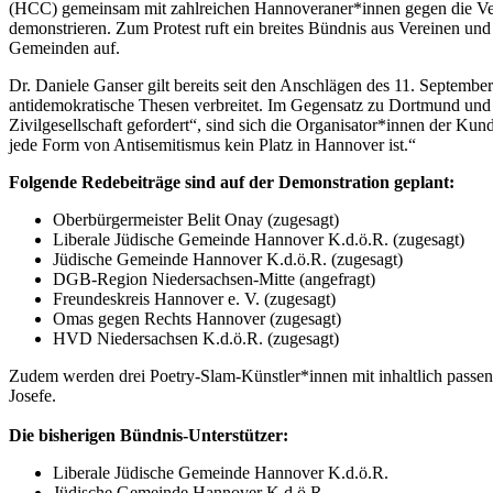
(HCC) gemeinsam mit zahlreichen Hannoveraner*innen gegen die Vera
demonstrieren. Zum Protest ruft ein breites Bündnis aus Vereinen und
Gemeinden auf.
Dr. Daniele Ganser gilt bereits seit den Anschlägen des 11. Septembe
antidemokratische Thesen verbreitet. Im Gegensatz zu Dortmund und 
Zivilgesellschaft gefordert“, sind sich die Organisator*innen der K
jede Form von Antisemitismus kein Platz in Hannover ist.“
Folgende Redebeiträge sind auf der Demonstration geplant:
Oberbürgermeister Belit Onay (zugesagt)
Liberale Jüdische Gemeinde Hannover K.d.ö.R. (zugesagt)
Jüdische Gemeinde Hannover K.d.ö.R. (zugesagt)
DGB-Region Niedersachsen-Mitte (angefragt)
Freundeskreis Hannover e. V. (zugesagt)
Omas gegen Rechts Hannover (zugesagt)
HVD Niedersachsen K.d.ö.R. (zugesagt)
Zudem werden drei Poetry-Slam-Künstler*innen mit inhaltlich passen
Josefe.
Die bisherigen Bündnis-Unterstützer:
Liberale Jüdische Gemeinde Hannover K.d.ö.R.
Jüdische Gemeinde Hannover K.d.ö.R.