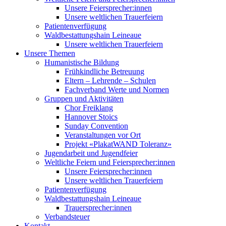
Unsere Feiersprecher:innen
Unsere weltlichen Trauerfeiern
Patientenverfügung
Waldbestattungshain Leineaue
Unsere weltlichen Trauerfeiern
Unsere Themen
Humanistische Bildung
Frühkindliche Betreuung
Eltern – Lehrende – Schulen
Fachverband Werte und Normen
Gruppen und Aktivitäten
Chor Freiklang
Hannover Stoics
Sunday Convention
Veranstaltungen vor Ort
Projekt «PlakatWAND Toleranz»
Jugendarbeit und Jugendfeier
Weltliche Feiern und Feiersprecher:innen
Unsere Feiersprecher:innen
Unsere weltlichen Trauerfeiern
Patientenverfügung
Waldbestattungshain Leineaue
Trauersprecher:innen
Verbandsteuer
Kontakt