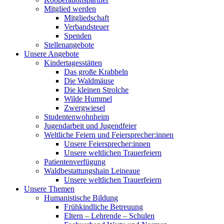
Mitglied werden
Mitgliedschaft
Verbandsteuer
Spenden
Stellenangebote
Unsere Angebote
Kindertagesstätten
Das große Krabbeln
Die Waldmäuse
Die kleinen Strolche
Wilde Hummel
Zwergwiesel
Studentenwohnheim
Jugendarbeit und Jugendfeier
Weltliche Feiern und Feiersprecher:innen
Unsere Feiersprecher:innen
Unsere weltlichen Trauerfeiern
Patientenverfügung
Waldbestattungshain Leineaue
Unsere weltlichen Trauerfeiern
Unsere Themen
Humanistische Bildung
Frühkindliche Betreuung
Eltern – Lehrende – Schulen