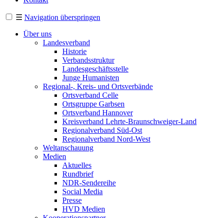
☰
Navigation überspringen
Über uns
Landesverband
Historie
Verbandsstruktur
Landesgeschäftsstelle
Junge Humanisten
Regional-, Kreis- und Ortsverbände
Ortsverband Celle
Ortsgruppe Garbsen
Ortsverband Hannover
Kreisverband Lehrte-Braunschweiger-Land
Regionalverband Süd-Ost
Regionalverband Nord-West
Weltanschauung
Medien
Aktuelles
Rundbrief
NDR-Sendereihe
Social Media
Presse
HVD Medien
Kooperationspartner