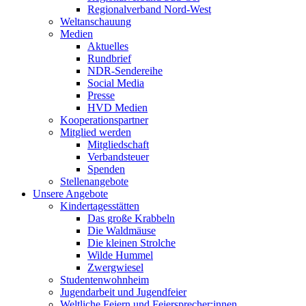
Regionalverband Nord-West
Weltanschauung
Medien
Aktuelles
Rundbrief
NDR-Sendereihe
Social Media
Presse
HVD Medien
Kooperationspartner
Mitglied werden
Mitgliedschaft
Verbandsteuer
Spenden
Stellenangebote
Unsere Angebote
Kindertagesstätten
Das große Krabbeln
Die Waldmäuse
Die kleinen Strolche
Wilde Hummel
Zwergwiesel
Studentenwohnheim
Jugendarbeit und Jugendfeier
Weltliche Feiern und Feiersprecher:innen