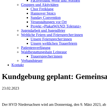
Fachverband Werte und Normen
Gruppen und Aktivitäten
Chor Freiklang
Hannover Stoics
Sunday Convention
Veranstaltungen vor Ort
Projekt «PlakatWAND Toleranz»
Jugendarbeit und Jugendfeier
Weltliche Feiern und Feiersprecher:innen
Unsere Feiersprecher:innen
Unsere weltlichen Trauerfeiern
Patientenverfügung
Waldbestattungshain Leineaue
Trauersprecher:innen
Verbandsteuer
Kontakt
Kundgebung geplant: Gemeins
23.02.2023
Der HVD Niedersachsen wird am Donnerstag, den 9. März 2023, ab