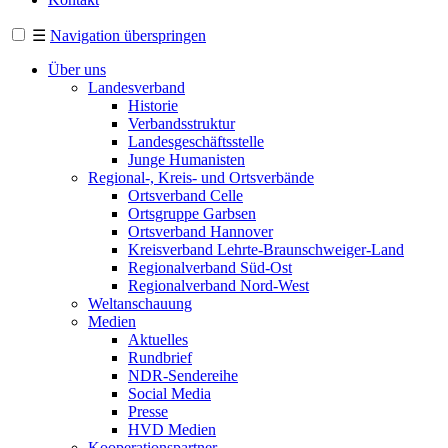
☰
Navigation überspringen
Über uns
Landesverband
Historie
Verbandsstruktur
Landesgeschäftsstelle
Junge Humanisten
Regional-, Kreis- und Ortsverbände
Ortsverband Celle
Ortsgruppe Garbsen
Ortsverband Hannover
Kreisverband Lehrte-Braunschweiger-Land
Regionalverband Süd-Ost
Regionalverband Nord-West
Weltanschauung
Medien
Aktuelles
Rundbrief
NDR-Sendereihe
Social Media
Presse
HVD Medien
Kooperationspartner