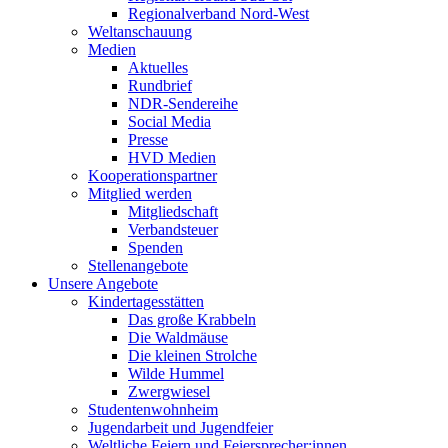
Regionalverband Nord-West
Weltanschauung
Medien
Aktuelles
Rundbrief
NDR-Sendereihe
Social Media
Presse
HVD Medien
Kooperationspartner
Mitglied werden
Mitgliedschaft
Verbandsteuer
Spenden
Stellenangebote
Unsere Angebote
Kindertagesstätten
Das große Krabbeln
Die Waldmäuse
Die kleinen Strolche
Wilde Hummel
Zwergwiesel
Studentenwohnheim
Jugendarbeit und Jugendfeier
Weltliche Feiern und Feiersprecher:innen