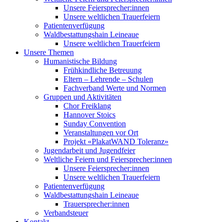
Unsere Feiersprecher:innen
Unsere weltlichen Trauerfeiern
Patientenverfügung
Waldbestattungshain Leineaue
Unsere weltlichen Trauerfeiern
Unsere Themen
Humanistische Bildung
Frühkindliche Betreuung
Eltern – Lehrende – Schulen
Fachverband Werte und Normen
Gruppen und Aktivitäten
Chor Freiklang
Hannover Stoics
Sunday Convention
Veranstaltungen vor Ort
Projekt «PlakatWAND Toleranz»
Jugendarbeit und Jugendfeier
Weltliche Feiern und Feiersprecher:innen
Unsere Feiersprecher:innen
Unsere weltlichen Trauerfeiern
Patientenverfügung
Waldbestattungshain Leineaue
Trauersprecher:innen
Verbandsteuer
Kontakt