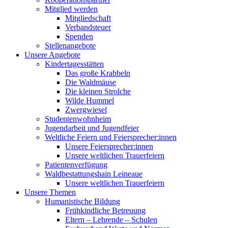
Mitglied werden
Mitgliedschaft
Verbandsteuer
Spenden
Stellenangebote
Unsere Angebote
Kindertagesstätten
Das große Krabbeln
Die Waldmäuse
Die kleinen Strolche
Wilde Hummel
Zwergwiesel
Studentenwohnheim
Jugendarbeit und Jugendfeier
Weltliche Feiern und Feiersprecher:innen
Unsere Feiersprecher:innen
Unsere weltlichen Trauerfeiern
Patientenverfügung
Waldbestattungshain Leineaue
Unsere weltlichen Trauerfeiern
Unsere Themen
Humanistische Bildung
Frühkindliche Betreuung
Eltern – Lehrende – Schulen